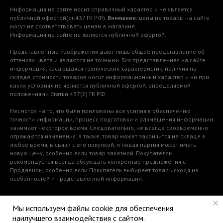
Информация на сайте носит справочный характер и не является
публичной офертой(ст.437 ГК РФ).
Внимание:
цены на товары на сайте
могут не соответствовать ценам в магазине.
Информация на сайте не является публичной офертой.
Представленные изображения дают лишь общее представление об
оттенках цвета и являются не точными. Вся представленная на сайте
информация, касающаяся технических характеристик, наличия на
складе, стоимости товаров носит информационный характер и ни при
каких условиях не является публичной офертой, определяемой
положениями Статьи 437(2) ГК РФ.
Несмотря на то, что были приложены все усилия к обеспечению
точности информации, процесс подготовки и размещения информации
занимает некоторое время. Следовательно, не всегда своевременно
отражаются изменения. А также, товар может закончится на складе в
любое время, в связи с его покупкой, и новая партия может иметь
новую цену, особенно если товар заказной. Покупателям
рекомендуется всегда обсуждать конкретные предложения с
Продавцом, особенно если Покупатель выбирает товар исходя из
особенностей и представленной информации.
Мы используем файлы cookie для обеспечения
наилучшего взаимодействия с сайтом.