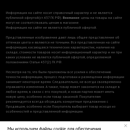
Информация на сайте носит справочный характер и не является
публичной офертой(ст.437 ГК РФ).
Внимание:
цены на товары на сайте
могут не соответствовать ценам в магазине.
Информация на сайте не является публичной офертой.
Представленные изображения дают лишь общее представление об
оттенках цвета и являются не точными. Вся представленная на сайте
информация, касающаяся технических характеристик, наличия на
складе, стоимости товаров носит информационный характер и ни при
каких условиях не является публичной офертой, определяемой
положениями Статьи 437(2) ГК РФ.
Несмотря на то, что были приложены все усилия к обеспечению
точности информации, процесс подготовки и размещения информации
занимает некоторое время. Следовательно, не всегда своевременно
отражаются изменения. А также, товар может закончится на складе в
любое время, в связи с его покупкой, и новая партия может иметь
новую цену, особенно если товар заказной. Покупателям
рекомендуется всегда обсуждать конкретные предложения с
Продавцом, особенно если Покупатель выбирает товар исходя из
особенностей и представленной информации.
Мы используем файлы cookie для обеспечения