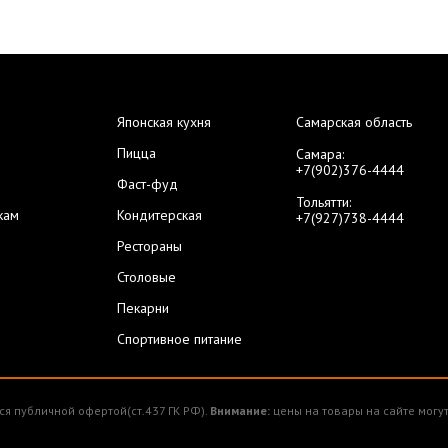
Японская кухня
Самарская область
Пицца
Самара:
+7(902)376-4444
Фаст-фуд
Тольятти:
кам
Кондитерская
+7(927)738-4444
Рестораны
Столовые
Пекарни
Спортивное питание
ся публичной офертой(ст.437 ГК РФ).
Внимание:
цены на товары на сайте могут