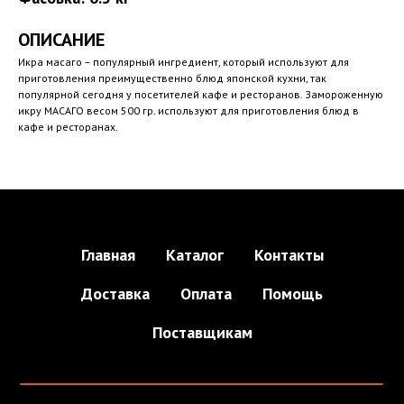
ОПИСАНИЕ
Икра масаго – популярный ингредиент, который используют для
приготовления преимущественно блюд японской кухни, так
популярной сегодня у посетителей кафе и ресторанов. Замороженную
икру МАСАГО весом 500 гр. используют для приготовления блюд в
кафе и ресторанах.
Главная
Каталог
Контакты
Доставка
Оплата
Помощь
Поставщикам