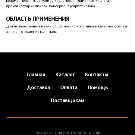
крахмал, пектин), регулятор кислотности (лимонная кислота),
ароматизатор «Клюква», консервант (сорбат калия).
ОБЛАСТЬ ПРИМЕНЕНИЯ
Для использования в сети общественного питания в качестве основы
для приготовления напитков.
Главная
Каталог
Контакты
Доставка
Оплата
Помощь
Поставщикам
Продукты для ресторанов и кафе